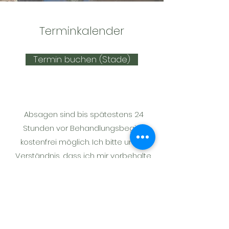
Terminkalender
Termin buchen (Stade)
Absagen sind bis spätestens 24
Stunden vor Behandlungsbeginn
kostenfrei möglich.
Ich bitte um Ihr
Verständnis, dass ich mir vorbehalte,
kurzfristig abgesagte oder
versäumte Termine ganz oder
anteilig in Rechnung zu stellen.